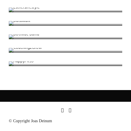
Bedrijf / Branding
Datawurk
Bedrijf / Branding
Bothilde Buma
Bedrijf / Branding
Coaching2Grow
Bedrijf / Branding
HappyFit35
Bedrijf / Branding
© Copyright Joas Deinum