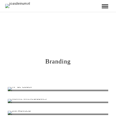
Branding
HP de Coach
Bedrijf / Branding
Romte interieuradvies
Bedrijf / Branding
JIM Adviseur
Bedrijf / Branding
Estherslifestyle