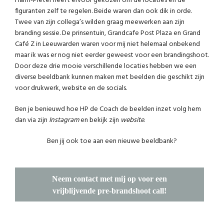
Harm-Pieter heeft ervoor gekozen om de locaties en de
figuranten zelf te regelen. Beide waren dan ook dik in orde.
Twee van zijn collega’s wilden graag meewerken aan zijn
branding sessie. De prinsentuin,
Grandcafe Post Plaza
en
Grand
Café Z
in Leeuwarden waren voor mij niet helemaal onbekend
maar ik was er nog niet eerder geweest voor een brandingshoot.
Door deze drie mooie verschillende locaties hebben we een
diverse beeldbank kunnen maken met beelden die geschikt zijn
voor drukwerk, website en de socials.
Ben je benieuwd hoe HP de Coach de beelden inzet volg hem
dan via zijn
Instagram
en bekijk zijn
website
.
Ben jij ook toe aan een nieuwe beeldbank?
Neem contact met mij op voor een
vrijblijvende pre-brandshoot call!