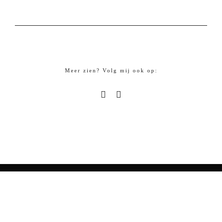
Meer zien? Volg mij ook op:
© Copyright Joas Deinum